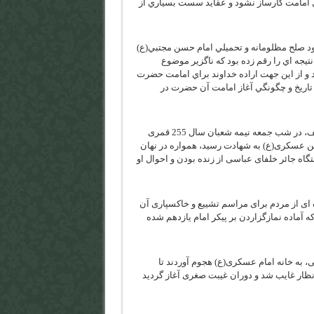
صل امامت كارساز نشود و عقايد سست بسياري از
د صلح مظلومانه و تحميلي امام حسن مجتبي(ع)
نتيجه اي را رقم زده بود كه ناگزير موضوع
 و از اين جهت اراده خداوند براي امامت حضرت
 تاريخ و چگونگي آغاز امامت آن حضرت در
امام دوازدهم شیعیان، حجَة ابن الحسن المهدی عجل الله فرجه الشریف، در شب جمعه نیمه شعبان سال 255 قمری
در بزرگوارش امام حسن عسکری(ع) به شهادت رسید، همواره در نهان
 جائر خلفای عباسی از زنده بودن و احوال او
 ای از مردم برای مراسم تشییع و خاکسپاری آن
 آماده نمازگزاردن بر پیکر امام یازدهم شده
، به خانه امام عسکری(ع) هجوم آوردند تا
ز انظار غایب شد و دوران غیبت صغری آغاز گردید