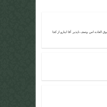
عاده اس. وصف ناپذیر. آقا اینارو از کجا