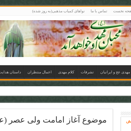
حه نخست
تماس با ما
نواهای کمیاب مذهبی(به روز شده)
مهدی عج و ایرانیان
تشرفات
کلام مهدی
اعمال منتظران
داستان هدای
موضوع آغاز امامت ولی عصر (ع
خش