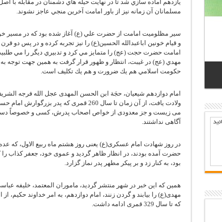
يازدهم آماده سازي شد تا در نهايت حيله هاي دشمنان در مقابله با ا
مسلمانان آن زمانه نيز از باور امامت آخرين منجي عاجز نشوند.
سير مظلوميت امامت از حضرت علي (ع) آغاز شده بود كه در مسير خو
و قيام خونين اباعبدالله الحسين(ع) را نيز تجربه كرده و در پس دو قرن 
امامت حضرت حجت (عج) را متمايز مي كرد و تدبيري ديگر را مي طلبيد
مهدي (عج) در غيبت، انتظار و ظهور قرار گرفت به همين جهت توجه به
حكومت اسلامي هم يك ضرورت و هم يك تكليف است.
ولادت یافت، از آن زمان تا سال 260 قمری که پ
می زیست و جز معدودی از خواص اصحاب پدرش، کسی و خصوصاً دستگاه
آگاهی نداشتند.
ئيد
در روز شهادت امام عسکری(ع) یعنی روز هشتم ماه ربيع الاول، که عده
حضرت آمده بودند، در انظار ظاهر گردید و عموی خود، جعفر کذاب را که
بود، به کنار زد و بر پیکر مطهر پدر نماز گزارد.
همین که این خبر در شهر منتشر گردید، ماموران المعتمد، خلیفه عباسی
مهدی(ع) را بیابند و گردن زنند، امام دوازدهم، به امر خداوند حکیم، ا
که تا سال 329 قمری ادامه داشت.