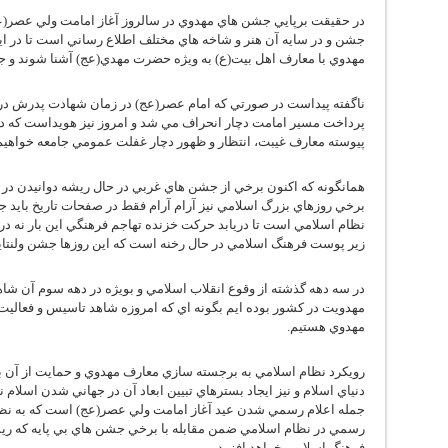
در حقيقت برپايي جشن هاي مهدوي در سالروز آغاز امامت ولي عصر(عج) 
جشن و در سايه آن هنر و شاخه هاي مختلف اطلاع رساني است تا در اين
مهدوي با معارف اهل بيت(ع) به ويژه حضرت مهدي(عج) آشنا شوند و جشن
ناگفته پيداست در صورتي كه امام عصر(عج) در زمان شهادت پدرش در 
پرداخت مسير امامت دچار انحراف مي شد و امروز نيز هويداست كه د
پيوسته معارف غيبت، انتظار و ظهور دچار غفلت عمومي جامعه خواهيم
همانگونه كه اكنون برخي از جشن هاي غربي در حال ريشه دوانيدن در ف
برخي روزهاي بزرگ اسلامي نيز آرام آرام فقط در صفحات تاريخ بايد 
نظام اسلامي است تا دريابد حركت خزنده تهاجم فرهنگي اين بار نه در ل
زير پوست فرهنگ اسلامي در حال رخنه است كه اين روزها جشن ولنتاي
در سه دهه گذشته از وقوع انقلاب اسلامي و بويژه در دهه سوم آن ش
مهدويت در كشور بوده ايم بگونه اي كه امروزه شاهد تاسيس و فعاليت
مهدوي هستيم.
رويكرد نظام اسلامي به برجسته سازي معارف مهدوي و حمايت از آن ب
دنياي اسلام و نيز ايجاد بسترهاي تبيين ابعاد آن در جهاني شدن اسلام ن
جمله اعلام رسمي شدن عيد آغاز امامت ولي عصر(عج) است كه به ن
رسمي در نظام اسلامي ضمن مقابله با برخي جشن هاي بي پايه كه ري
فرهنگ اسلامي خواهد افزود.