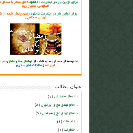
برای اولین بار در اینترنت
:
دانلود
دعای سحر با صدای م
اصفهانی، بسیار زیبا
برای اولین بار در اینترنت
دانلود
ربنای پخش شده از ش
تهران - خانچی
مجموعه ای بسیار زیبا و نایاب از
نواهای ماه رمضان
،
سریا
این ماه
و
مناجات های سحری
عنوان مطالب
اعمال منتظران
(۷)
امام مهدی عج و ایرانیان
(۵)
امام مهدی عج و شیعیان
(۷)
تشرفات
(۶)
خاطرات
(۱)