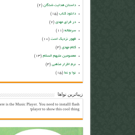
داستان هدایت شدگان
(۲)
دانلود کتاب
(۱۵)
در فراق مهدی
(۷)
سرمقاله
(۱۱)
ظهور نزدیک است
(۱۰)
کلام مهدی
(۳)
معصومین علیهم السلام
(۱۳)
نرم افزار مذهبی
(۳)
نوا و نما
(۱۵)
زیباترین نواها
ere is the Music Player. You need to installl flash
player to show this cool thing!