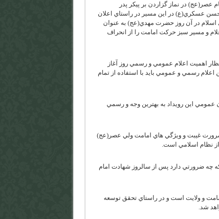
عصر(عج) در نماز گزاردن بر پيكر پدر
 حسن عسكري(ع) در اين مسير در راستاي اعلان
 اسلام در آن روز حضرت مهدي(عج) به عنوان
اعلام و مسير سبز حركت امامت را از انحراف
نتظار اهميت اعلام عمومي و رسمي روز آغاز
اعلام رسمي و عمومي بايد با استفاده از تمام
ن عمومي اين رويداد به بهترين وجه و رسمي
 ضرورت غيبت و ويژگي هاي امامت ولي عصر(عج)
از نظام اسلامي است.
ه چه ضرورتي دارد پس از سالروز شهادت امام
امامت و ولايت است و در راستاي تحقق توسعه
اهد شد.