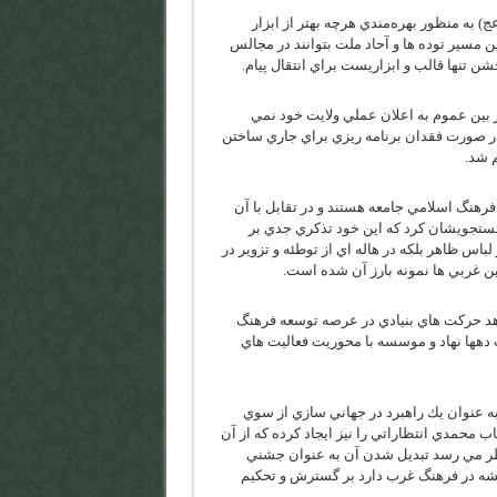
به منظور بهره‌مندي هرچه بهتر از ابزار
 مسير توده ها و آحاد ملت بتوانند در مجالس
 تنها قالب و ابزاريست براي انتقال پيام.
بين عموم به اعلان عملي ولايت خود نمي
ر صورت فقدان برنامه ريزي براي جاري ساختن
 شد.
رهنگ اسلامي جامعه هستند و در تقابل با آن
جستجويشان كرد كه اين خود تذكري جدي بر
باس ظاهر بلكه در هاله اي از توطئه و تزوير در
ن غربي ها نمونه بارز آن شده است.
اهد حركت هاي بنيادي در عرصه توسعه فرهنگ
 دهها نهاد و موسسه با محوريت فعاليت هاي
ه عنوان يك راهبرد در جهاني سازي از سوي
اب محمدي انتظاراتي را نيز ايجاد كرده كه از آن
ظر مي رسد تبديل شدن آن به عنوان جشني
شه در فرهنگ غرب دارد بر گسترش و تحكيم