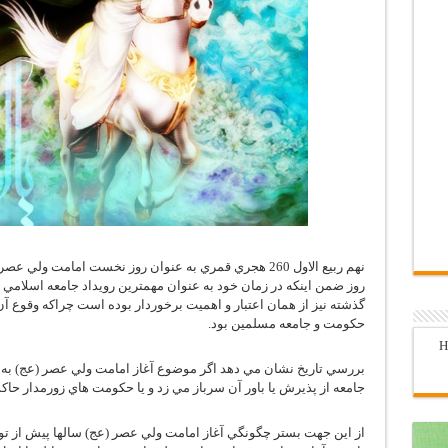
نهم ربيع الاول 260 هجري قمري به عنوان روز نخست امامت 
روز ضمن اينكه در زمان خود به عنوان مهمترين رويداد جامعه اسلامي
گذشته نيز از همان اعتبار و اهميت برخوردار بوده است چراكه وقوع آن
حكومت و جامعه مسلمين بود.
H
بررسي تاريخ نشان مي دهد اگر موضوع آغاز امامت ولي عصر (عج) به م
جامعه از پذيرش يا باور آن سرباز مي زد و يا حكومت هاي زورمدار حاك
از اين جهت بستر چگونگي آغاز امامت ولي عصر (عج) سالها پيش از تو