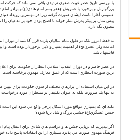
با بررسي تاريخ عصر غيبت صغري ترديدي باقي نمي ماند كه حركت امام 
بزرگوارش و برخورد با عمويش جعفر پسر امام هادي(ع) و برادر امام
عمومي آغاز امامت ايشان صورت گرفته زيرا در مهمترين رويداد دنياي
پيش نماز، بر پيكر پدرش نماز خواند تا اصلح بودن خود بر مدعيان را 
مصون نگه دارد.
نه فقط امروز بلكه در طول تمام ساليان يازده قرن گذشته از دوران ا
امامت ولي عصر(عج) از اهميت بسيار والايي برخوردار بوده است و اين 
قابليتها باشد.
در عصر حاضر و در دوران انقلاب اسلامي انتظار از حكومت براي اعلا
ترين صورت انتظاري است كه از عمق معارف مهدوي برخاسته است.
در اين ميان استفاده از ابزارهاي مختلف از سوي حكومت براي تبيين
نه تنها يك ضرورت بلكه به عنوان تكليفي بر منتظران مورد درخواست 
نكته اي كه بسياري مواقع مورد اشكال برخي واقع مي شود اين است ك
حسن عسگري(ع) جشني بزرگ و شاد برپا شود؟
اگر بپذيريم كه برپايي جشن ها و مراسم هاي شادي براي انتقال پيام 
فرهنگ مهدوي صورت مي پذيرد بسياري از اين انتقادات پاسخ داده خو