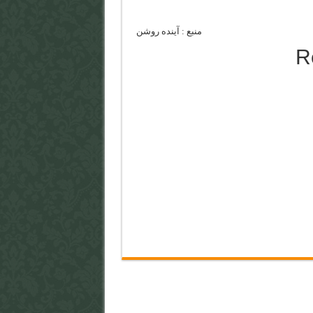
منبع : آینده روشن
R