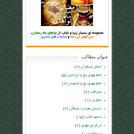
مجموعه ای بسیار زیبا و نایاب از
نواهای ماه رمضان
،
سریالهای این ماه
و
مناجات های سحری
عنوان مطالب
اعمال منتظران
(۷)
امام مهدی عج و ایرانیان
(۵)
امام مهدی عج و شیعیان
(۷)
تشرفات
(۶)
خاطرات
(۱)
داستان هدایت شدگان
(۲)
دانلود کتاب
(۱۵)
در فراق مهدی
(۷)
سرمقاله
(۱۱)