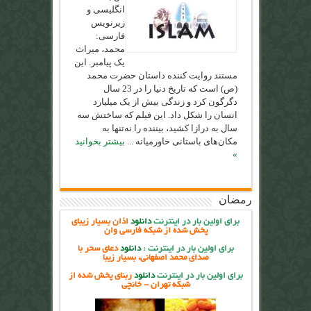
انگلیسی و
زیرنویس
فارسی:
محمد، میراث
یک پیامبر. این
مستند روايت كننده داستان حضرت محمد
(ص) است که تاریخ دنیا را در 23 سال
دگرگون کرد و زندگی بیش از یک میلیارد
انسان را شکل داد. این فیلم که ساختش سه
سال به درازا کشید، بیننده را نه‌تنها به
مکان‌های باستانی خاورمیانه ...
بیشتر بخوانید
»
رمضان
برای اولین بار در اینترنت
دانلود
اذان بسیار زیبای
پخش شده از شبکه فارسی وان
برای اولین بار در اینترنت
:
دانلود
دعای سحر با
صدای محمد اصفهانی، بسیار زیبا
برای اولین بار در اینترنت
دانلود
ربنای پخش شده از
شبکه تهران - خانچی