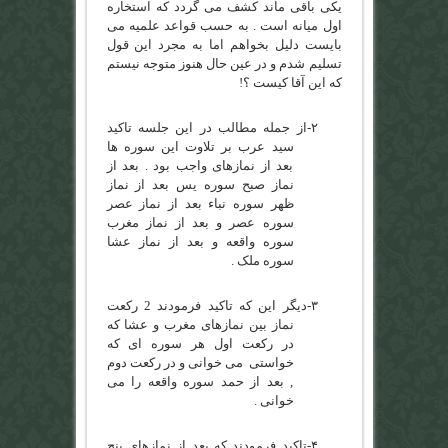
یکی باقی ماند کشف می گردد که استخاره
اول میانه است . به حسب قواعد علمیه می
بایست دلیل بخواهم اما به مجرد این قول
تسلیم شدم و در عین حال هنوز متوجه نیستم
که این آقا کیست ؟!
۲-
از جمله مطالب در این جلسه تاکید
سید عرب بر تلاوت این سوره ها
بعد از نمازهای واجب بود . بعد از
نماز صبح سوره یس بعد از نماز
ظهر سوره نباء بعد از نماز عصر
سوره عصر و بعد از نماز مغرب
سوره واقعه و بعد از نماز عشا
سوره ملک .
۳-
دیگر این که تاکید فرمودند 2 رکعت
نماز بین نمازهای مغرب و عشا که
در رکعت اول هر سوره ای که
خواستی می خوانی و در رکعت دوم
, بعد از حمد سوره واقعه را می
خوانی .
۴-
تاکید فرمودند که بعد از نمازهای پنج