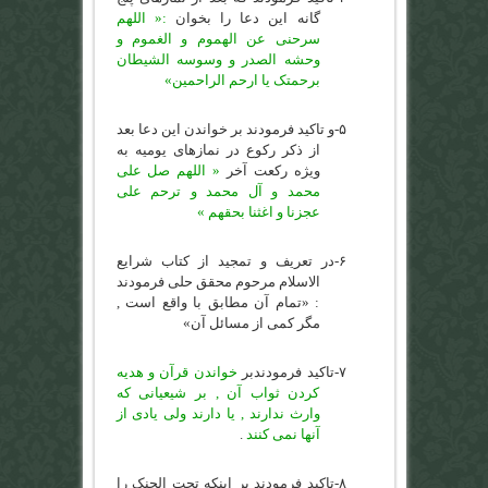
گانه این دعا را بخوان
:« اللهم
سرحنی عن الهموم و الغموم و
وحشه الصدر و وسوسه الشیطان
برحمتک یا ارحم الراحمین»
۵-
و تاکید فرمودند بر خواندن این دعا بعد
از ذکر رکوع در نمازهای یومیه به
ویژه رکعت آخر
« اللهم صل علی
محمد و آل محمد و ترحم علی
عجزنا و اغثنا بحقهم »
۶-
در تعریف و تمجید از کتاب
شرایع
الاسلام مرحوم محقق حلی فرمودند
: «تمام آن مطابق با واقع است ,
مگر کمی از مسائل آن»
۷-
تاکید فرمودندبر
خواندن قرآن و هدیه
کردن ثواب آن , بر شیعیانی که
وارث ندارند , یا دارند ولی یادی از
آنها نمی کنند
.
۸-
تاکید فرمودند بر اینکه تحت الحنک را