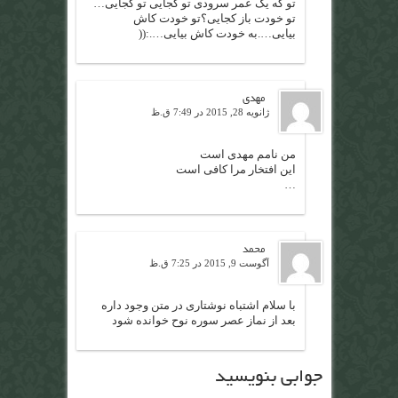
تو که یک عمر سرودی تو کجایی تو کجایی…
تو خودت باز کجایی؟تو خودت کاش
بیایی….به خودت کاش بیایی….:((
مهدی
ژانویه 28, 2015 در 7:49 ق.ظ
من نامم مهدی است
این افتخار مرا کافی است
…
محمد
آگوست 9, 2015 در 7:25 ق.ظ
با سلام اشتباه نوشتاری در متن وجود داره
بعد از نماز عصر سوره نوح خوانده شود
جوابی بنویسید