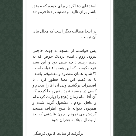
استدعای دعا کردم برای خودم که موفق
باشم برای تالیف و تصنیف , دعا فرمودند
.
در اینجا مطالب دیگر است که مجال بیان
آن نیست .
پس خواستم از مسجد به جهت حاجتی
بیرون روم , آمدم نزدیک حوض که به
ذهنم رسید : چه شبی بود و این سید
عرب کیست که این همه با فضیلت است
؟! شاید همان مقصود و معشوقم باشد .
تا به ذهنم این معنا خطور کرد , با
اضطراب برگشتم ولی آن آقا را ندیدم و
کسی در مسجد نبود.
یقین پیدا کردم که
آن آقا امام زمان (عج) را زیارت کرده ام
و غافل بودم . مشغول گریه شدم و
همچون دیوانه تا صبح اطراف مسجد
گردش می نمودم . چون عاشقی که بعد
از وصال مبتلا به هجران شود .
برگرفته از سایت کانون فرهنگی