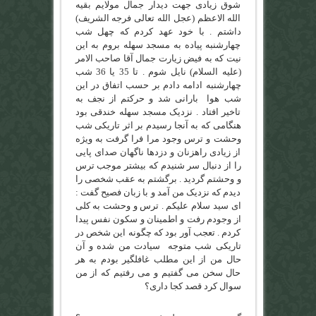
شوق زیادی جهت دیدار جمال مولایم بقیه
الله الاعظم (عجل الله تعالی فرجه الشریف)
داشتم . با خود عهد کردم که چهل شب
چهارشنبه پیاده به مسجد سهله بروم به این
نیت که به فیض زیارت جمال آقا صاحب الامر
(علیه السلام) نایل شوم . تا 35 یا 36 شب
چهارشنبه ادامه دادم بر حسب اتفاق در این
شب هوا بارانی شد و حرکتم از نجف به
تاخیر افتاد . نزدیک مسجد سهله خندقی بود
هنگامی که به آنجا رسیدم بر اثر تاریکی شب
وحشت و ترس وجود مرا فرا گرفت به ویژه
از زیادی راهزنان و دزدها ناگهان صدای پایی
را از دنبال سر شنیدم که بیشتر موجب ترس
و وحشتم گردید . برگشتم به عقب شخصی را
دیدم که نزدیک من آمد و با زبان فصیح گفت :
ای سید سلام علیکم . ترس و وحشت به کلی
از وجودم رفت و اطمینان و سکون نفس پیدا
کردم . تعجب آور بود که چگونه این شخص در
تاریکی شب متوجه سیادت من شده و آن
حال من از این مطلب غافلگیر بودم به هر
حال سخن می گفتیم و می رفتیم که از من
سوال کرد قصد کجا داری؟