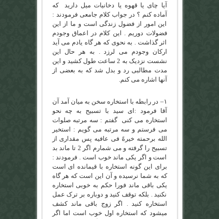
آیا چای یا قهوه یا دخانیات میل دارید که
آماده کنم ؟ در جواب کلام جامعی فرمودند :
این امور از فضول زندگی است و ما از این
فضولات دوریم . این کلام در اعماق وجودم
اثر گذاشت . به نحوی که هر گاه یادم می آید
ارکان وجودم می لرزد . به هر حال این
نشست نزدیک به 2 ساعت طول کشید و این
مدت مطالبی رد و بدل شد که به بعضی از
آنها اشاره می کنم.
۱
–
در رابطه با استخاره سخن به میان آمد آن
آقا فرمود :ای سید با تسبیح به چه نحو
استخاره می کنی گفتم : سه مرتبه صلوات
می فرستم و سه مرتبه می گویم : استخیر
الله برحمته خیرهً فی عافیه پس مقداری از
تسبیح را گرفته و می شمارم اگر 2 تا ماند بد
است و اگر یکی ماند خوب است . فرمودند :
برای این گونه استخاره با قیمانده ای است
که به شما نرسیده و آن این است که هر گاه
یکی باقی ماند فورا حکم به خوبی استخاره
نکنید . بلکه توقف کنید و دوباره بر ترک عمل
استخاره کنید . اگر زوج باقی ماند کشف
میشود که استخاره اول خوب است اما اگر