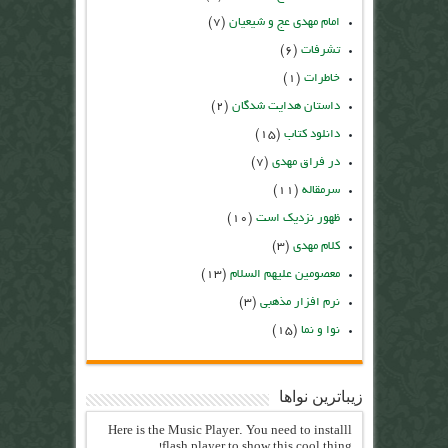
امام مهدی عج و شیعیان
(۷)
تشرفات
(۶)
خاطرات
(۱)
داستان هدایت شدگان
(۲)
دانلود کتاب
(۱۵)
در فراق مهدی
(۷)
سرمقاله
(۱۱)
ظهور نزدیک است
(۱۰)
کلام مهدی
(۳)
معصومین علیهم السلام
(۱۳)
نرم افزار مذهبی
(۳)
نوا و نما
(۱۵)
زیباترین نواها
Here is the Music Player. You need to installl
flash player to show this cool thing!