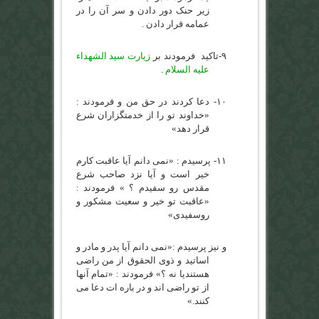
زیر حنک دور دادن و سر آن را در
عمامه قرار دادن .
۹-
تاکید فرمودند بر
زیارت سید الشهداء
علیه السلام
.
۱۰-
دعا کردند در حق من و فرمودند :
«خداوند تو را از خدمتگزاران شرع
قرار دهد»
۱۱-
پرسیدم : «نمی دانم آیا عاقبت کارم
خیر است و آیا نزد صاحب شرع
مقدس رو سفیدم ؟ » فرمودند :
«عاقبت تو خیر و سعیت مشکور و
روسفیدی»
و نیز پرسیدم :«نمی دانم آیا پدر و مادر و
اساتید و ذوی الحقوق از من راضی
هستندیا نه ؟» فرمودند : «تمام آنها
از تو راضی اند و در باره ات دعا می
کنند.»