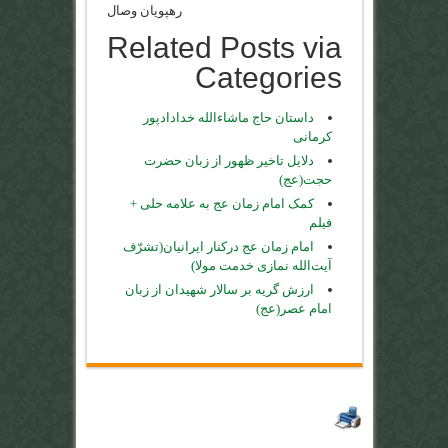
رهپویان وصال
Related Posts via
Categories
داستان حاج ماشاءالله خدادادپور
کرمانی
دلایل تاخیر ظهور از زبان حضرت
حجت(عج)
کمک امام زمان عج به علامه حلی +
فیلم
امام زمان عج درکنار ایرانیان(تشرّف
آیت‌الله نمازی خدمت مولا)
ارزش گریه بر سالار شهیدان از زبان
امام عصر(عج)