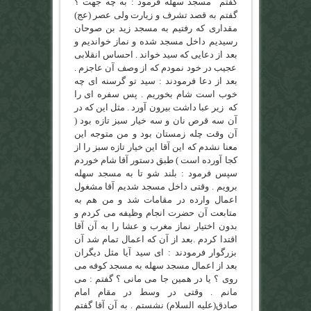
گفتم مسجد سهله فرمود : به چه جهت ؟
گفتم به قصد تشرف و زیارت ولی عصر (عج)
مقداری که رفتیم به مسجد زید بن صوحان
رسیدیم داخل مسجد شده و نماز خواندیم و
بعد از دعایی که سید خواند . احساس انقلابی
عجیب در خود نمودم که از وصف آن عاجزم .
بعد از دعا فرمودند : سید تو گرسنه ای چه
خوب است شام بخوریم . پس سفره ای را
که زیر عبا داشت بیرون آورد . مثل این که در
آن سه قرص نان و سه خیار سبز تازه بود (
آن وقت چله زمستان بود و من متوجه این
معنا نشدم که این آقا این خیار تازه سبز را از
کجا آورده است ) طبق دستور آقا شام خوردم
سپس فرمود : بلند شو تا به مسجد سهله
برویم . وقتی داخل مسجد شدیم آقا مشغول
اعمال وارده در مقامات شد و من هم به
متابعت آن حضرت انجام وظیفه می کردم و
بدون اختیار نماز مغرب و عشا را به آن آقا
اقتدا کردم .بعد از آن که اعمال تمام شد آن
بزرگوار فرمودند : ای سید آیا مثل دیگران
بعد از اعمال مسجد سهله به مسجد کوفه می
روی ؟ یا در همین جا می مانی ؟ گفتم : می
مانم . وقتی در وسط در مقام امام
صادق(علیه السلام) نشستم . به آن آقا گفتم