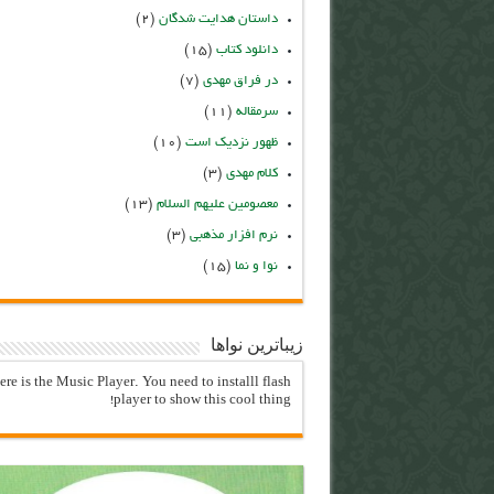
داستان هدایت شدگان
(۲)
دانلود کتاب
(۱۵)
در فراق مهدی
(۷)
سرمقاله
(۱۱)
ظهور نزدیک است
(۱۰)
کلام مهدی
(۳)
معصومین علیهم السلام
(۱۳)
نرم افزار مذهبی
(۳)
نوا و نما
(۱۵)
زیباترین نواها
ere is the Music Player. You need to installl flash
player to show this cool thing!