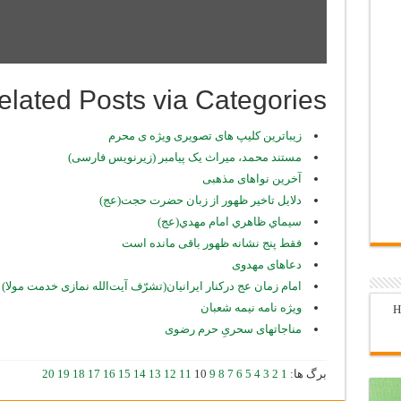
elated Posts via Categories
زیباترین کلیپ های تصویری ویژه ی محرم
مستند محمد، میراث یک پیامبر (زیرنویس فارسی)
آخرین نواهای مذهبی
دلایل تاخیر ظهور از زبان حضرت حجت(عج)
سيماي ظاهري امام مهدي(عج)
فقط پنج نشانه ظهور باقی مانده است
دعاهای مهدوی
امام زمان عج درکنار ایرانیان(تشرّف آیت‌الله نمازی خدمت مولا)
ويژه نامه نيمه شعبان
H
مناجاتهای سحریِ حرم رضوی
برگ ها:
1
2
3
4
5
6
7
8
9
10
11
12
13
14
15
16
17
18
19
20