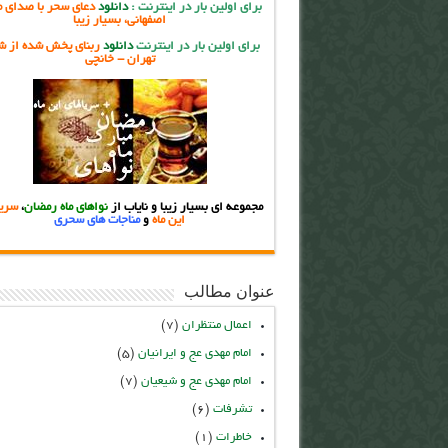
برای اولین بار در اینترنت
:
دانلود
دعای سحر با صدای م
اصفهانی، بسیار زیبا
برای اولین بار در اینترنت
دانلود
ربنای پخش شده از ش
تهران - خانچی
مجموعه ای بسیار زیبا و نایاب از
نواهای ماه رمضان
،
سریا
این ماه
و
مناجات های سحری
عنوان مطالب
اعمال منتظران
(۷)
امام مهدی عج و ایرانیان
(۵)
امام مهدی عج و شیعیان
(۷)
تشرفات
(۶)
خاطرات
(۱)