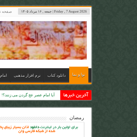
صفحه 
Friday , 7 August 2026 | جمعه , ۱۶ مرداد ۱۴۰۵
نوا و نما
دانلود کتاب
نرم افزار مذهبی
امام 
آخرین خبرها
حکومت جهانی حضرت مهدی (ع)
رمضان
برای اولین بار در اینترنت
دانلود
اذان بسیار زیبای پ
شده از شبکه فارسی وان