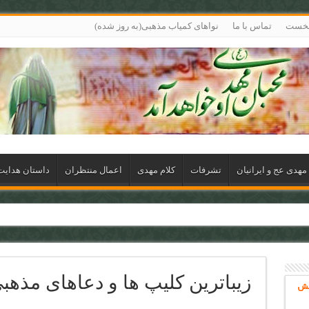
نخست
تماس با ما
نواهای کمیاب مذهبی(به روز شده)
مهدی عج و ایرانیان
تشرفات
کلام مهدی
اعمال منتظران
داستان هدای
زیباترین کلیپ ها و دعاهای مذهب
خش