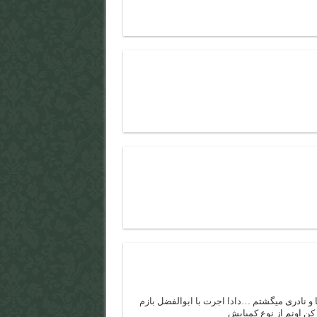
 و نادری میگشتم …دادا اجرت با ابوالفضل بازم
 کن اونم از نوع کمیابش