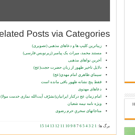
elated Posts via Categories
زیباترین کلیپ ها و دعاهای مذهبی (تصویری)
مستند محمد، میراث یک پیامبر (زیرنویس فارسی)
آخرین نواهای مذهبی
دلایل تاخیر ظهور از زبان حضرت حجت(عج)
سيماي ظاهري امام مهدي(عج)
فقط پنج نشانه ظهور باقی مانده است
دعاهای مهدوی
امام زمان عج درکنار ایرانیان(تشرّف آیت‌الله نمازی خدمت مولا)
ويژه نامه نيمه شعبان
H
مناجاتهای سحریِ حرم رضوی
برگ ها:
1
2
3
4
5
6
7
8
9
10
11
12
13
14
15