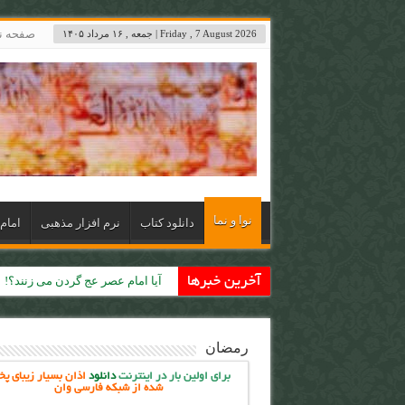
صفحه 
Friday , 7 August 2026 | جمعه , ۱۶ مرداد ۱۴۰۵
نوا و نما
دانلود کتاب
نرم افزار مذهبی
امام 
آخرین خبرها
حکومت جهانی حضرت مهدی (ع)
رمضان
برای اولین بار در اینترنت
دانلود
اذان بسیار زیبای پ
شده از شبکه فارسی وان