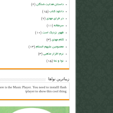
داستان هدایت شدگان
(۲)
دانلود کتاب
(۱۵)
در فراق مهدی
(۷)
سرمقاله
(۱۱)
ظهور نزدیک است
(۱۰)
کلام مهدی
(۳)
معصومین علیهم السلام
(۱۳)
نرم افزار مذهبی
(۳)
نوا و نما
(۱۵)
زیباترین نواها
ere is the Music Player. You need to installl flash
player to show this cool thing!