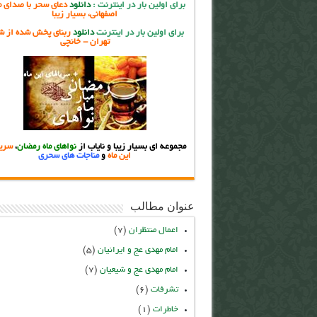
برای اولین بار در اینترنت
:
دانلود
دعای سحر با صدای م
اصفهانی، بسیار زیبا
برای اولین بار در اینترنت
دانلود
ربنای پخش شده از ش
تهران - خانچی
مجموعه ای بسیار زیبا و نایاب از
نواهای ماه رمضان
،
سریا
این ماه
و
مناجات های سحری
عنوان مطالب
اعمال منتظران
(۷)
امام مهدی عج و ایرانیان
(۵)
امام مهدی عج و شیعیان
(۷)
تشرفات
(۶)
خاطرات
(۱)