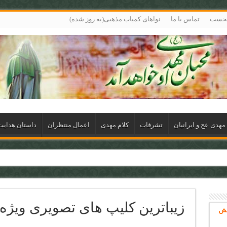
نخست
تماس با ما
نواهای کمیاب مذهبی(به روز شده)
مهدی عج و ایرانیان
تشرفات
کلام مهدی
اعمال منتظران
داستان هدای
زیباترین کلیپ های تصویری ویژه
خش