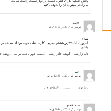
پخش آهنگها دارای کنترل هست در نوار سمت راست سایت
به راحتی میتونید ان را متوقف کنید
فاطمه
نوامبر 2, 2014 در 5:10 ق.ظ
سلام
امروز۱۱آبان۹۳روزهشتم محرم…کارت خیلی خوب بود ادامه بده
باشی….
دلم زازینب…گوشه چادر زینب…امشب جوون همه بر لب…روضه خو
الینا
نوامبر 2, 2014 در 12:53 ب.ظ
زیبا بود……………….التماس دعا
سید قاسم
نوامبر 5, 2014 در 9:04 ق.ظ