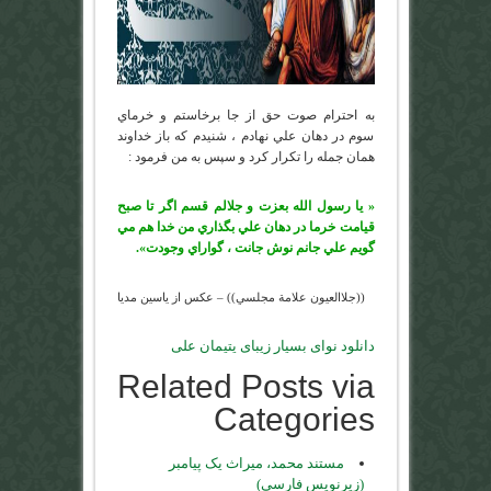
به احترام صوت حق از جا برخاستم و خرماي
سوم در دهان علي نهادم ، شنيدم كه باز خداوند
همان جمله را تكرار كرد و سپس به من فرمود :
« يا رسول الله بعزت و جلالم قسم اگر تا صبح
قيامت خرما در دهان علي بگذاري من خدا هم مي
گويم علي جانم نوش جانت ، گواراي وجودت».
((جلاالعيون علامة مجلسي)) – عكس از ياسين مديا
دانلود نوای بسیار زیبای یتیمان علی
Related Posts via
Categories
مستند محمد، میراث یک پیامبر
(زیرنویس فارسی)