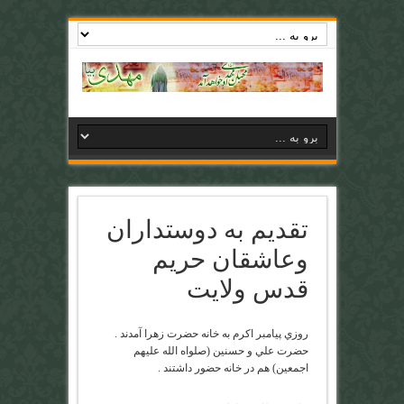
تقدیم به دوستداران
وعاشقان حریم
قدس ولایت
روزي پيامبر اكرم به خانه حضرت زهرا آمدند .
حضرت علي و حسنين (صلو
ا
ه الله عليهم
اجمعين) هم در خانه حضور داشتند .