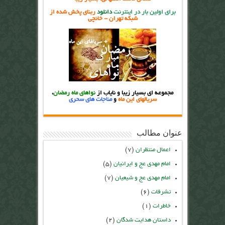
برای اولین بار در اینترنت
دانلود
ربنای پخش شده از
شبکه تهران - خانچی
مجموعه ای بسیار زیبا و نایاب از
نواهای ماه رمضان
،
سریالهای این ماه
و
مناجات های سحری
عنوان مطالب
اعمال منتظران
(۷)
امام مهدی عج و ایرانیان
(۵)
امام مهدی عج و شیعیان
(۷)
تشرفات
(۶)
خاطرات
(۱)
داستان هدایت شدگان
(۲)