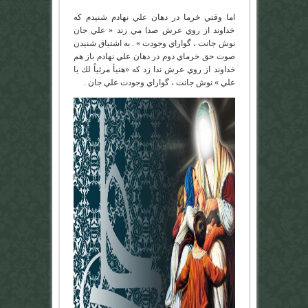
اما وقتي خرما در دهان علي نهادم شنيدم كه
خداوند از روي عرش صدا مي زند « علي جان
نوش جانت ، گواراي وجودت » . به اشتياق شنيدن
صوت حق خرماي دوم در دهان علي نهادم باز هم
خداوند از روي عرش ندا زد كه «هنيأ مرئياً لك يا
علي » نوش جانت ، گواراي وجودت علي جان .