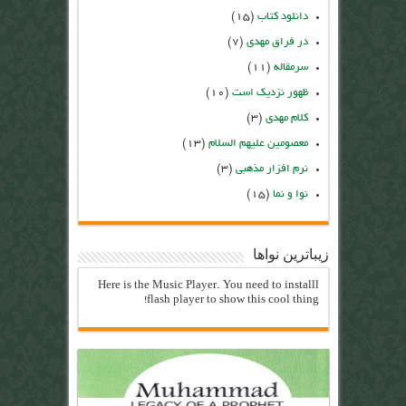
دانلود کتاب
(۱۵)
در فراق مهدی
(۷)
سرمقاله
(۱۱)
ظهور نزدیک است
(۱۰)
کلام مهدی
(۳)
معصومین علیهم السلام
(۱۳)
نرم افزار مذهبی
(۳)
نوا و نما
(۱۵)
زیباترین نواها
Here is the Music Player. You need to installl
flash player to show this cool thing!