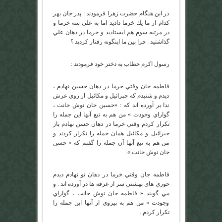
در اين هنگام حضرت زهرا فرمودند : پدر جان بهر
كدام از ما يك خرما داديد اما به علي سه خرما و
در مرتبه سوم هم ايستاديد و خرما در دهان علي
گذاشتيد . چرا بين ما اينگونه رفتار كرديد ؟
رسول اكرم خطاب به دختر خود فرمودند :
فاطمه جان وقتي خرما در دهان حسين نهادم ،
ديدم و شنيدم كه جبرائيل و مكائيل از روي عرش
ندا بر آورده اند كه : «حسين جان نوش جانت ،
گواراي وجودت » من هم به تبع آنها اين جمله را
تكرار كردم وقتي خرما در دهان حسن نهادم باز
جبرائيل و مكائيل همان جمله را تكرار كردند و
من هم به تبع آنها آن جمله را گفتم كه « حسن
جان نوش جانت ».
فاطمه جان وقتي خرما در دهان تو نهادم ديدم
حوري هاي بهشتي سر از غرفه ها در آورده اند . و
مي گويند « فاطمه جان نوش جانت ، گواراي
وجودت » من هم به پيروي از آنها اين جمله را
تكرار كردم .