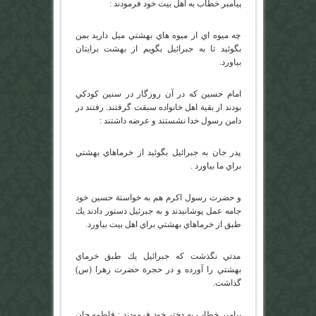
پيامبر خطاب به اهل بيت خود فرمودند :
چه ميوه اي از ميوه هاي بهشتي ميل داريد بمن
بگوئيد تا به جبرائيل بگويم از بهشت برايتان
بياورد.
امام حسين كه در آن روزگار در سنين كودكي
بودند از بقية اهل خانواده سبقت گرفتند. رفتند در
دامن رسول خدا نشستند و عرضه داشتند :
پدر جان به جبرائيل بگوئيد از خرماهاي بهشتي
براي ما بياورد .
و حضرت رسول اكرم هم به خواستة حسين خود
جامه عمل پوشانيدند و به جبرئيل دستور دادند يك
طبق از خرماهاي بهشتي براي اهل بيت بياورد.
مدتي نگذشت كه جبرائيل يك طبق خرماي
بهشتي را آورده و در حجرة حضرت زهرا (س)
گذاشت.
پيامبر خطاب به دختر خود فرمودند : فاطمه جان