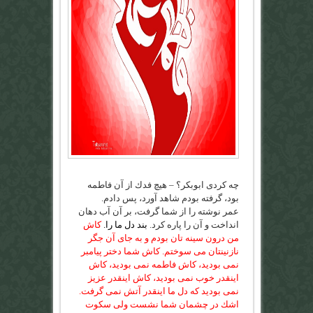
چه كردى ابوبكر؟ – هيچ فدك از آن فاطمه
بود، گرفته بودم شاهد آورد، پس دادم.
عمر نوشته را از شما گرفت، بر آن آب دهان
انداخت و آن را پاره كرد.
بند دل ما را.
كاش
من درون سينه تان بودم و به جاى آن جگر
نازنينتان مى سوختم. كاش شما دختر پيامبر
نمى بوديد، كاش فاطمه نمى بوديد، كاش
اينقدر خوب نمى بوديد، كاش اينقدر عزيز
نمى بوديد كه دل ما اينقدر آتش نمى گرفت.
اشك در چشمان شما نشست ولى سكوت