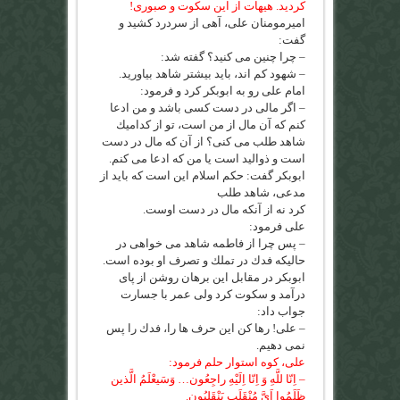
كرديد. هيهات از اين سكوت و صبورى!
اميرمومنان على، آهى از سردرد كشيد و
گفت:
– چرا چنين مى كنيد؟ گفته شد:
– شهود كم اند، بايد بيشتر شاهد بياوريد.
امام على رو به ابوبكر كرد و فرمود:
– اگر مالى در دست كسى باشد و من ادعا
كنم كه آن مال از من است، تو از كداميك
شاهد طلب مى كنى؟ از آن كه مال در دست
است و ذواليد است يا من كه ادعا مى كنم.
ابوبكر گفت: حكم اسلام اين است كه بايد از
مدعى، شاهد طلب
كرد نه از آنكه مال در دست اوست.
على فرمود:
– پس چرا از فاطمه شاهد مى خواهى در
حاليكه فدك در تملك و تصرف او بوده است.
ابوبكر در مقابل اين برهان روشن از پاى
درآمد و سكوت كرد ولى عمر با جسارت
جواب داد:
– على! رها كن اين حرف ها را، فدك را پس
نمى دهيم.
على، كوه استوار حلم فرمود:
– اِنّا للَّهِ وَ اِنّا اِلَيْهِ راجِعُون… وَسَيعْلَمُ الَّذين
ظَلَمُوا اَىَّ مُنْقَلَبٍ يَنْقَلِبُون.