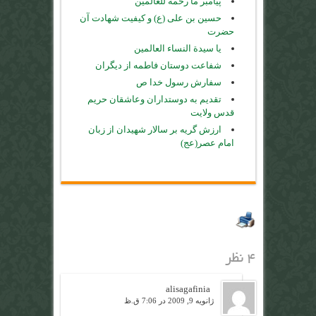
پیامبر ما رحمة للعالمین
حسین بن على (ع) و کیفیت شهادت آن
حضرت
یا سیدة النساء العالمین
شفاعت دوستان فاطمه از دیگران
سفارش رسول خدا ص
تقدیم به دوستداران وعاشقان حریم
قدس ولایت
ارزش گریه بر سالار شهیدان از زبان
امام عصر(عج)
۴ نظر
alisagafinia
ژانویه 9, 2009 در 7:06 ق.ظ