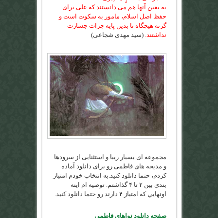
به يقين آنها هم مى دانستند كه على براى
حفظ اصل اسلام، مامور به سكوت است و
گرنه هيچگاه تا بدين پايه جرات جسارت
نداشتند.
(سید مهدی شجاعی)
مجموعه ای بسیار زیبا و استثنایی از سرودها
و مدیحه های فاطمی رو برای دانلود آماده
کردم، حتما دانلود کنید.به انتخاب خودم امتياز
بندي بين ۲ تا ۴ گذاشتم. توصيه ام اينه
اونهايي كه امتياز ۴ دارند رو حتما دانلود كنيد.
صفحه دانلود نواهای فاطمی