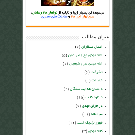
مجموعه ای بسیار زیبا و نایاب از
نواهای ماه رمضان
،
سریالهای این ماه
و
مناجات های سحری
عنوان مطالب
اعمال منتظران
(۷)
امام مهدی عج و ایرانیان
(۵)
امام مهدی عج و شیعیان
(۷)
تشرفات
(۶)
خاطرات
(۱)
داستان هدایت شدگان
(۲)
دانلود کتاب
(۱۵)
در فراق مهدی
(۷)
سرمقاله
(۱۱)
ظهور نزدیک است
(۱۰)
کلام مهدی
(۳)