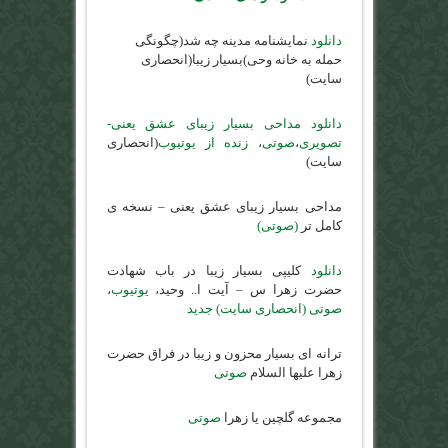
دانلود
نمایشنامه مدینه چه شد(چگونگی
حمله به خانه وحی)بسیار زیبا(انحصاری
سایت)
دانلود مداحی بسیار زیبای عشق یعنی-
تصویری
،
صوتی
،
زنده از یوتیوب
(انحصاری
سایت)
مداحی بسیار زیبای عشق یعنی – نسخه ی
کامل تر
(صوتی)
دانلود
کلیپی بسیار زیبا در باب شهادت
حضرت زهرا س – آیت ا.. وحید،
یوتیوب
،
صوتی (انحصاری سایت) جدید
ترانه ای بسیار محزون و زیبا در فراق حضرت
زهرا علیها السلام
صوتی
مجموعه گلچین یا زهرا
صوتی